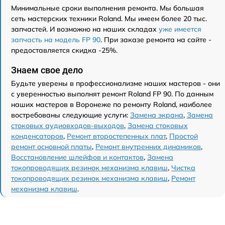
Минимальные сроки выполнения ремонта. Мы большая
сеть мастерских техники Roland. Мы имеем более 20 тыс.
запчастей. И возможно на наших складах
уже имеется
запчасть на модель FP 90
. При заказе ремонта на сайте -
предоставляется скидка -25%.
Знаем свое дело
Будьте уверены в профессионализме наших мастеров - они
с уверенностью выполнят ремонт Roland FP 90. По данным
наших мастеров в Воронеже по ремонту Roland, наиболее
востребованы следующие услуги:
Замена экрана
,
Замена
стоковых аудиовходов-выходов
,
Замена стоковых
конденсаторов
,
Ремонт второстепенных плат
,
Простой
ремонт основной платы
,
Ремонт внутренних динамиков
,
Восстановление шлейфов и контактов
,
Замена
токопроводящих резинок механизма клавиш
,
Чистка
токопроводящих резинок механизма клавиш
,
Ремонт
механизма клавиш
.